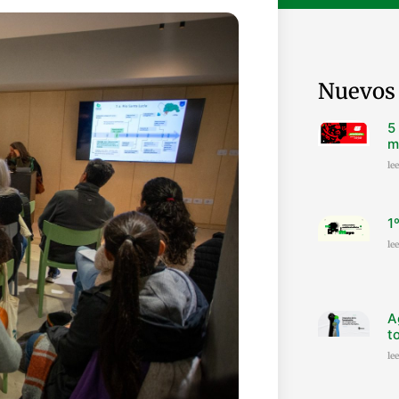
Nuevos 
5
m
le
1
le
A
t
le