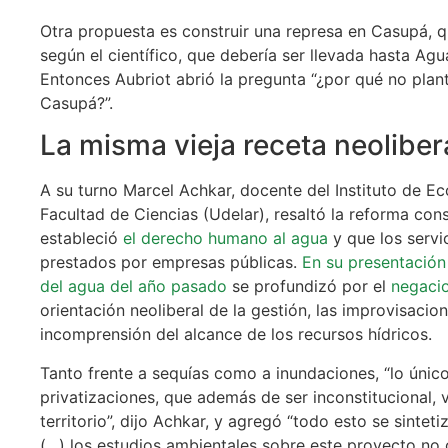
Otra propuesta es construir una represa en Casupá, 
según el científico, que debería ser llevada hasta Agu
Entonces Aubriot abrió la pregunta “¿por qué no plan
Casupá?”.
La misma vieja receta neolibera
A su turno Marcel Achkar, docente del Instituto de Ec
Facultad de Ciencias (Udelar), resaltó la reforma con
estableció
el derecho humano al agua
y que los servi
prestados por empresas públicas.
En su presentación
del agua del año pasado
se profundizó por el
negacio
orientación neoliberal de la gestión, las improvisacio
incomprensión del alcance de los recursos hídricos.
Tanto frente a sequías como a inundaciones, “lo único
privatizaciones, que además de ser inconstitucional, 
territorio”, dijo Achkar, y agregó “todo esto se sinte
(…) los estudios ambientales sobre este proyecto no 