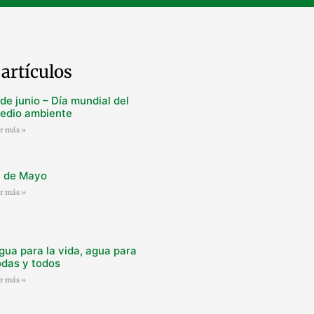
artículos
 de junio – Día mundial del
edio ambiente
er más »
º de Mayo
er más »
gua para la vida, agua para
odas y todos
er más »