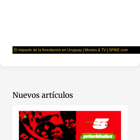
El impacto de la forestacion en Uruguay
|
Movies & TV
|
SPIKE.com
Nuevos artículos