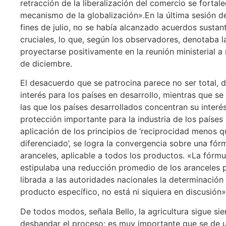
retracción de la liberalización del comercio se forta
mecanismo de la globalización».
En la última sesión 
fines de julio, no se había alcanzado acuerdos sustan
cruciales, lo que, según los observadores, denotaba 
proyectarse positivamente en la reunión ministerial a
de diciembre.
El desacuerdo que se patrocina parece no ser total, d
interés para los países en desarrollo, mientras que s
las que los países desarrollados concentran su interés
protección importante para la industria de los países 
aplicación de los principios de ‘reciprocidad menos qu
diferenciado’, se logra la convergencia sobre una fórm
aranceles, aplicable a todos los productos. «La fórm
estipulaba una reducción promedio de los aranceles p
librada a las autoridades nacionales la determinación
producto específico, no está ni siquiera en discusión»
De todos modos, señala Bello, la agricultura sigue si
desbandar el proceso; es muy importante que se de u