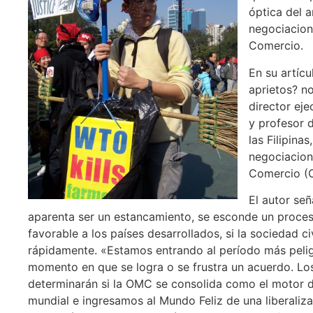
óptica del a
negociacion
Comercio.
En su artíc
aprietos? no
director ej
y profesor 
las Filipina
negociacion
Comercio (
El autor señ
aparenta ser un estancamiento, se esconde un proce
favorable a los países desarrollados, si la sociedad civ
rápidamente. «Estamos entrando al período más pelig
momento en que se logra o se frustra un acuerdo. L
determinarán si la OMC se consolida como el motor de
mundial e ingresamos al Mundo Feliz de una liberaliza