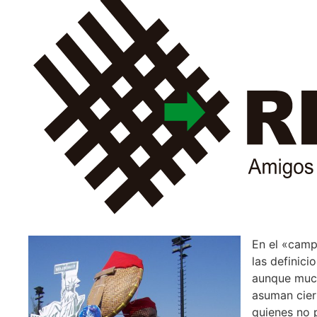
En el «camp
las definic
aunque much
asuman cier
quienes no 