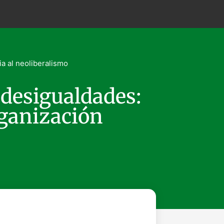
ia al neoliberalismo
 desigualdades:
rganización