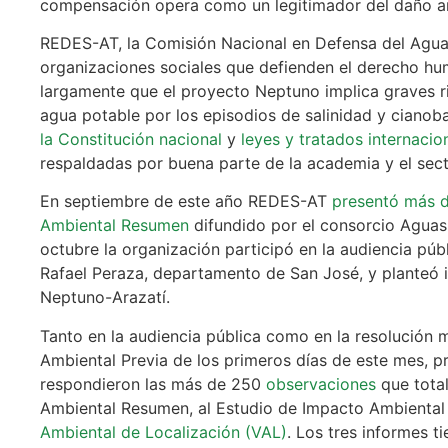
compensación opera como un legitimador del daño a
REDES-AT, la Comisión Nacional en Defensa del Agua 
organizaciones sociales que defienden el derecho hu
largamente que el proyecto Neptuno implica graves r
agua potable por los episodios de salinidad y cianobac
la Constitución nacional
y
leyes y tratados internacio
respaldadas por buena parte de la academia y el secto
En septiembre de este año REDES-AT
presentó más d
Ambiental Resumen
difundido por el consorcio Aguas
octubre la organización participó en la audiencia públ
Rafael Peraza, departamento de San José, y planteó 
Neptuno-Arazatí.
Tanto en la audiencia pública como en la resolución m
Ambiental Previa de los primeros días de este mes, p
respondieron las más de 250
observaciones
que total
Ambiental Resumen, al Estudio de Impacto Ambiental
Ambiental de Localización (VAL)
. Los tres informes t