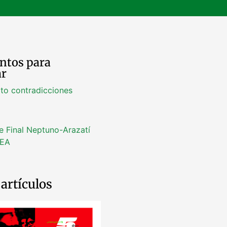
tos para
ar
ito contradicciones
e Final Neptuno-Arazatí
EA
artículos