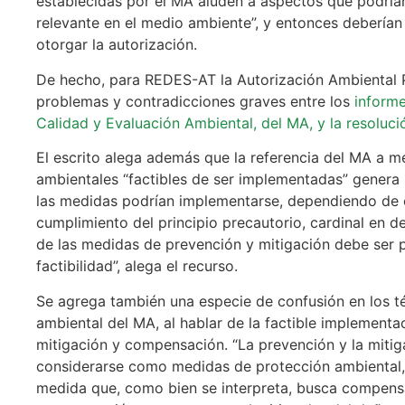
establecidas por el MA aluden a aspectos que podría
relevante en el medio ambiente”, y entonces deberían
otorgar la autorización.
De hecho, para REDES-AT la Autorización Ambiental P
problemas y contradicciones graves entre los
informe
Calidad y Evaluación Ambiental, del MA, y la resoluci
El escrito alega además que la referencia del MA a m
ambientales “factibles de ser implementadas” genera 
las medidas podrían implementarse, dependiendo de c
cumplimiento del principio precautorio, cardinal en 
de las medidas de prevención y mitigación debe ser p
factibilidad”, alega el recurso.
Se agrega también una especie de confusión en los té
ambiental del MA, al hablar de la factible implement
mitigación y compensación. “La prevención y la miti
considerarse como medidas de protección ambiental,
medida que, como bien se interpreta, busca compensa