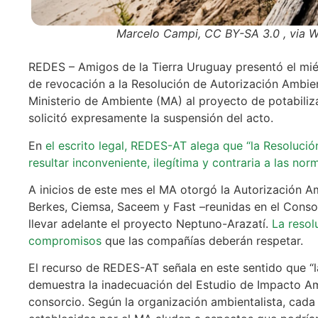
Marcelo Campi, CC BY-SA 3.0 , via
REDES – Amigos de la Tierra Uruguay presentó el mié
de revocación a la Resolución de Autorización Ambien
Ministerio de Ambiente (MA) al proyecto de potabili
solicitó expresamente la suspensión del acto.
En
el escrito legal, REDES-AT alega que “la Resoluc
resultar inconveniente, ilegítima y contraria a las no
A inicios de este mes el MA otorgó la Autorización A
Berkes, Ciemsa, Saceem y Fast –reunidas en el Cons
llevar adelante el proyecto Neptuno-Arazatí.
La resol
compromisos
que las compañías deberán respetar.
El recurso de REDES-AT señala en este sentido que “
demuestra la inadecuación del Estudio de Impacto Am
consorcio. Según la organización ambientalista, cada