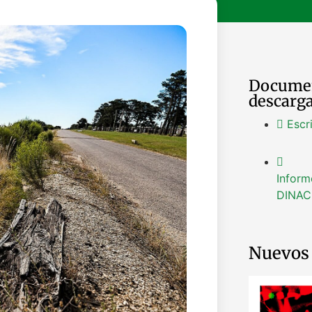
Documen
descarg
Escr
Inform
DINAC
Nuevos 