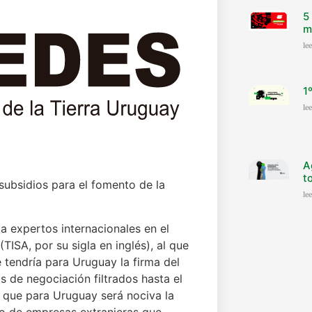
5
m
le
1
le
A
t
subsidios para el fomento de la
le
a expertos internacionales en el
ISA, por su sigla en inglés), al que
e tendría para Uruguay la firma del
s de negociación filtrados hasta el
 que para Uruguay será nociva la
ro de empresas extranjeras que