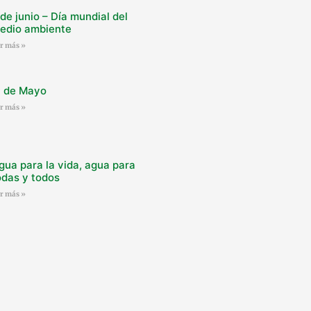
 de junio – Día mundial del
edio ambiente
er más »
º de Mayo
er más »
gua para la vida, agua para
odas y todos
er más »