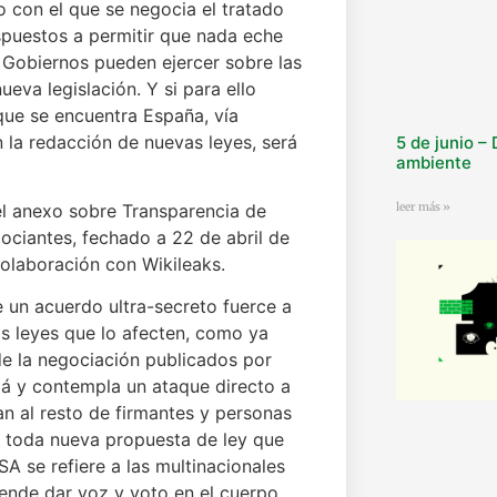
 con el que se negocia el tratado
ispuestos a permitir que nada eche
s Gobiernos pueden ejercer sobre las
eva legislación. Y si para ello
que se encuentra España, vía
 la redacción de nuevas leyes, será
5 de junio –
ambiente
leer más »
l anexo sobre Transparencia de
ociantes, fechado a 22 de abril de
colaboración con Wikileaks.
e un acuerdo ultra-secreto fuerce a
as leyes que lo afecten, como ya
e la negociación publicados por
llá y contempla un ataque directo a
an al resto de firmantes y personas
 toda nueva propuesta de ley que
SA se refiere a las multinacionales
tende dar voz y voto en el cuerpo