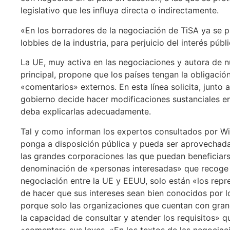
legislativo que les influya directa o indirectamente.
«En los borradores de la negociación de TiSA ya se p
lobbies de la industria, para perjuicio del interés púb
La UE, muy activa en las negociaciones y autora de 
principal, propone que los países tengan la obligació
«comentarios» externos. En esta línea solicita, junto a
gobierno decide hacer modificaciones sustanciales en
deba explicarlas adecuadamente.
Tal y como informan los expertos consultados por Wik
ponga a disposición pública y pueda ser aprovechada
las grandes corporaciones las que puedan beneficiars
denominación de «personas interesadas» que recoge e
negociación entre la UE y EEUU, solo están «los repr
de hacer que sus intereses sean bien conocidos por l
porque solo las organizaciones que cuentan con gran
la capacidad de consultar y atender los requisitos» 
«comentar» sus leyes. «En los textos de las negociaci