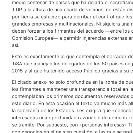
medio centenar de países que ha dejado el secretismo
TTIP a la altura de una charla de vecinos, no están d
por tierra su esfuerzo para derribar el control que lo
grandes empresas y multinacionales. Ni siquiera una nu
deben forzar a los firmantes del acuerdo —entre los 
Comisión Europea— a permitir injerencias externas en
así.
Esto es exactamente lo que contempla el borrador de
TiSA que manejan los delegados de los 50 países neg
2015 y al que ha tenido acceso Público gracias a su 
El citado anexo no solo profundiza en la ironía de qu
los firmantes a mantener una transparencia total en l
contemplaban los primeros documentos reservados d
este diario. En esta ocasión el texto va mucho más a
la soberanía de los Estados. Les exigirá que «conced
interesadas una oportunidad razonable de comentar»
se tramite. Por supuesto, con «personas interesas» Ti
con negocios en el país en cuestión, a las que se pre