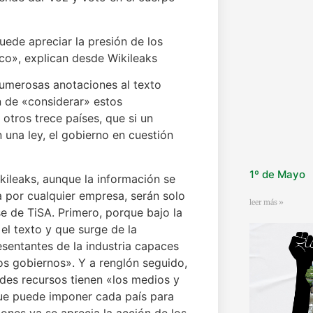
uede apreciar la presión de los
lico», explican desde Wikileaks
numerosas anotaciones al texto
n de «considerar» estos
 otros trece países, que si un
 una ley, el gobierno en cuestión
1º de Mayo
ileaks, aunque la información se
 por cualquier empresa, serán solo
leer más »
e de TiSA. Primero, porque bajo la
l texto y que surge de la
esentantes de la industria capaces
os gobiernos». Y a renglón seguido,
des recursos tienen «los medios y
que puede imponer cada país para
ones ya se aprecia la acción de los