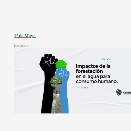
1º de Mayo
leer más »