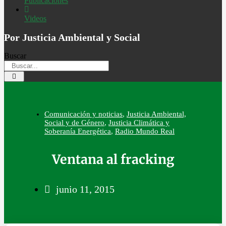
Publicaciones
Videos
Por Justicia Ambiental y Social
Buscar
Comunicación y noticias
,
Justicia Ambiental,
Social y de Género
,
Justicia Climática y
Soberanía Energética
,
Radio Mundo Real
Ventana al fracking
junio 11, 2015