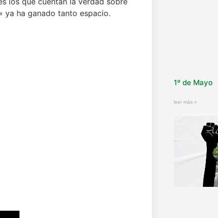
es los que cuentan la verdad sobre
e» ya ha ganado tanto espacio.
1º de Mayo
leer más »