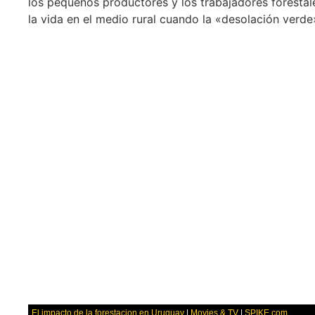
los pequeños productores y los trabajadores forestal
la vida en el medio rural cuando la «desolación verd
El impacto de la forestacion en Uruguay
|
Movies & TV
|
SPIKE.com