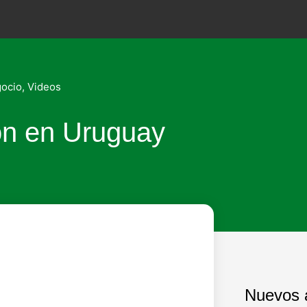
gocio
,
Videos
ión en Uruguay
Nuevos a